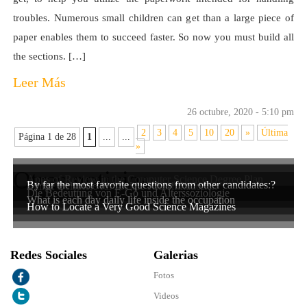
troubles. Numerous small children can get than a large piece of
paper enables them to succeed faster. So now you must build all
the sections. […]
Leer Más
26 octubre, 2020 - 5:10 pm
2
3
4
5
10
20
»
Última
Página 1 de 28
1
...
...
»
Otras noticias
Apps of Review in the Computer Science Degree Plan
By far the most favorite questions from other candidates:?
Einige Beispiele für soziale Klassifikationen
Die Bedeutung von E-Go und Alterssoziologie
What is each day daily life inside the occupation
How to Locate a Very Good Science Magazines
Redes Sociales
Galerias
Fotos
Videos